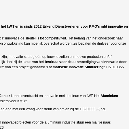
het I.W.T en is sinds 2012 Erkend Dienstverlener voor KMO's mbt innovatie en
dat innovatie de sleutel is tot competitiviteit. Het belang van het onderzoek naar
en ontwikkeling kan moeilijk overschat worden. Ze bepalen de drijfveer voor onze
 zijn, innovatie strategieën op touw te zetten en nieuwe producten en/of
ijk dankzij de steun van het '
Instituut voor de aanmoediging van Innovatie door
vorm van een project genaamd '
Thematische Innovatie Stimulering
': TIS 010356
Center
kennisoverdracht en innovatie met de steun van IWT. Het
Aluminium
ssiers voor KMO's.
diend met een vraag voor steun van om en bij de € 890 000,- (incl.
 innovatieprojecten voor de aluminium industrie stuur een mailtje naar:
 26