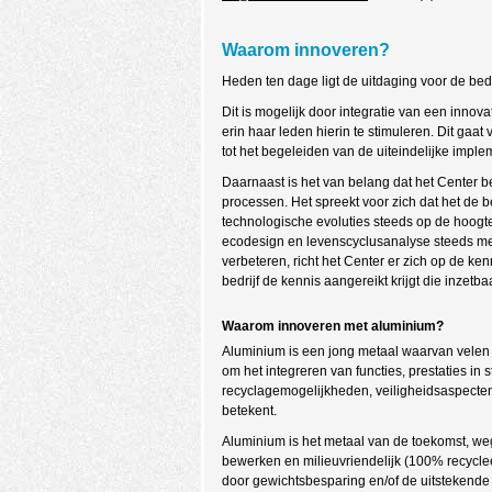
Waarom innoveren?
Heden ten dage ligt de uitdaging voor de bedr
Dit is mogelijk door integratie van een innov
erin haar leden hierin te stimuleren. Dit ga
tot het begeleiden van de uiteindelijke imple
Daarnaast is het van belang dat het Center b
processen. Het spreekt voor zich dat het de b
technologische evoluties steeds op de hoogt
ecodesign en levenscyclusanalyse steeds mee
verbeteren, richt het Center er zich op de ke
bedrijf de kennis aangereikt krijgt die inzetbaa
Waarom innoveren met aluminium?
Aluminium is een jong metaal waarvan velen
om het integreren van functies, prestaties in
recyclagemogelijkheden, veiligheidsaspecten
betekent.
Aluminium is het metaal van de toekomst, weg
bewerken en milieuvriendelijk (100% recycl
door gewichtsbesparing en/of de uitstekende 