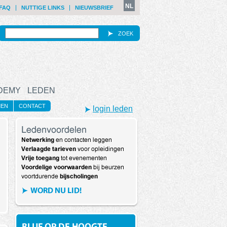
NL
FAQ
NUTTIGE LINKS
NIEUWSBRIEF
ZOEK
ADEMY
LEDEN
MEN
CONTACT
login leden