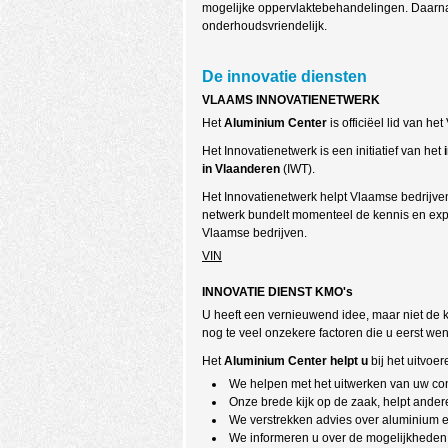
mogelijke oppervlaktebehandelingen. Daarnaa
onderhoudsvriendelijk.
De innovatie diensten
VLAAMS INNOVATIENETWERK
Het
Aluminium Center
is officiëel lid van h
Het Innovatienetwerk is een initiatief van het
in Vlaanderen
(IWT).
Het Innovatienetwerk helpt Vlaamse bedrijven
netwerk bundelt momenteel de kennis en expe
Vlaamse bedrijven.
VIN
INNOVATIE DIENST KMO's
U heeft een vernieuwend idee, maar niet de ke
nog te veel onzekere factoren die u eerst wen
Het
Aluminium Center
helpt u
bij het uitvoe
We helpen met het uitwerken van uw co
Onze brede kijk op de zaak, helpt ander
We verstrekken advies over aluminium 
We informeren u over de mogelijkheden