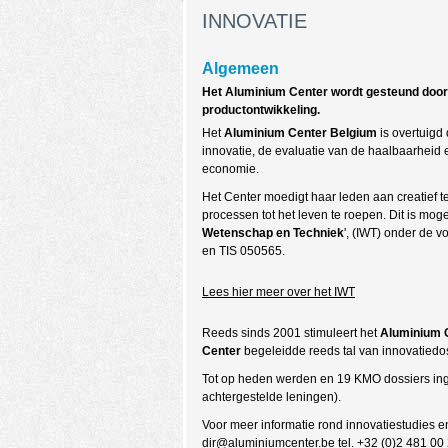
INNOVATIE
Algemeen
Het Aluminium Center wordt gesteund door 
productontwikkeling.
Het
Aluminium Center Belgium
is overtuigd 
innovatie, de evaluatie van de haalbaarheid 
economie.
Het Center moedigt haar leden aan creatief te
processen tot het leven te roepen. Dit is mogel
Wetenschap en Techniek
', (IWT) onder de 
en TIS 050565.
Lees hier meer over het IWT
Reeds sinds 2001 stimuleert het
Aluminium 
Center
begeleidde reeds tal van innovatiedo
Tot op heden werden en 19 KMO dossiers inge
achtergestelde leningen).
Voor meer informatie rond innovatiestudies en
dir@aluminiumcenter.be
tel. +32 (0)2 481 00