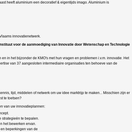
st heeft aluminium een decoratief & eigentijds imago. Aluminium is
et Vlaams innovatienetwerk.
instituut voor de aanmoediging van Innovatie door Wetenschap en Technologie
 en in het bijzonder de KMO's met hun vragen en problemen i.v.m. innovatie. Het
rtise van 37 aangesloten intermediaire organisaties ten behoeve van de
nnis, tijd, middelen of netwerk om uw idee marktrijp te maken... Misschien zijn er
st te toetsen?
ren van uw innovatieplannen:
ncept.
e strategieën te bepalen.
en het bewerken ervan.
 en beperkingen van de