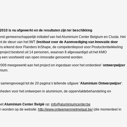
10 is nu afgewerkt en de resultaten zijn ter beschikking
end gemeenschappelijk initiatief van het Aluminium Center Belgium en Clusta. Het
ent de steun van het IWT (
Instituut voor de Aanmoediging van Innovatie door
 is erkend door Flanders InShape, de competentiepool voor Productontwikkeling
 project bestond uit 14 personen, waarvan 8 afgevaardigd uit het KMO
ag een voorbeeld van open innovatie genoemd worden.
2009 meegewerkt aan het project en ingestaan voor het onderdeel ‘
ontwerpwijzer
inium.
 samengevoegd tot de 20 pagina’s tellende uitgave ‘
Aluminium Ontwerpwijzer
'.
lijkheden voor het ontwerpen in aluminium, de oppervlaktebehandeling en
het
Aluminium Center België
op:
info@aluminiumcenter.be
en worden op de website:
http://www.ontwerpenmetmetaal.be/
(die momenteel in