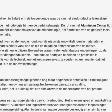
ijven in België erin de toegevoegde waarde van het eindproduct te laten stijgen.
atie methodologie binnen de bedrijfsstrategie. De rol van het
Aluminium Center
ligt
at van het kenbaar maken van de methodologie, het aanreiken van de gepaste tools
mentatie.
edrijven op de hoogte houdt van de nieuwste ontwikkelingen in materialen en
edrijfsleiders vaak aan de tijd en middelen ontbreekt om van de laatste
e te zijn en te blijven. Bovendien vragen vele hedendaagse onderwerpen zoals
r diepgaande kennis. Teneinde de bedrijven te helpen de prestaties te
nnis van de techniek, en het toepassen ervan, te voeden op een manier dat het
r is in de innovatiestrategie.
 de toepassingsmogelijkheden nog maar beginnen te ontdekken. Of het nu gaat
 statisch en dynamisch gedrag, het bekomen van extra uitstraling,
, edm, het is duidelijk dat een slim ontwerp de meerwaarde van het product
ens een gunstige sterkte / gewicht verhouding. Het is tevens goed en makkelijk te
eerbaar). Aluminium kan ingezet worden voor energiebesparende toepassingen
warmtegeleiding. Aluminium is van nature corrosie bestendig en er zijn tal van