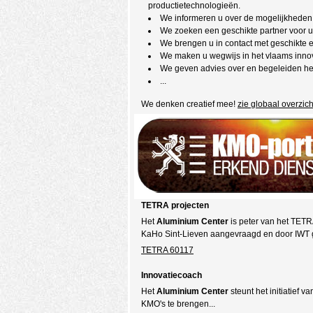
productietechnologieën.
We informeren u over de mogelijkheden
We zoeken een geschikte partner voor u
We brengen u in contact met geschikte ex
We maken u wegwijs in het vlaams inno
We geven advies over en begeleiden het
...
We denken creatief mee!
zie globaal overz
TETRA projecten
Het
Aluminium Center
is peter van het TETRA
KaHo Sint-Lieven aangevraagd en door IWT ge
TETRA 60117
Innovatiecoach
Het
Aluminium Center
steunt het initiatief v
KMO's te brengen...