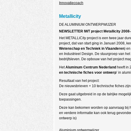
Innovatiecoach
Metallicity
DE ALUMINIUM ONTWERPWIJZER
NEWSLETTER IWT project Metallicity 2008-20
Het METALLiCity project is een twee jaar dur
project, dat van start ging in Januari 2008, k
Wetenschap en Techniek in Vlaanderen
) en
en Industrieel Design. De stuurgroep van het
bedrijfsleven. De opbouw van het project m
Het
Aluminum Centrum Nederland
heeft in 
en technische fiches voor ontwerp
’ in alum
Resultaat van het project:
De nieuwsbrieven + 10 technische fiches zijn
Deze gaat uitgebreid in op de talrijke moge
toepassingen.
Deze kan bekomen worden op aanvraag bij 
en verdere informatie kan ook terug gevond
ontwerp is)
Aluminium ontwerpwijzer