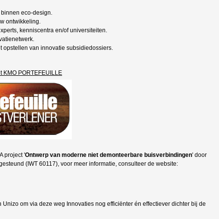
 binnen eco-design.
w ontwikkeling.
perts, kenniscentra en/of universiteiten.
vatienetwerk.
 opstellen van innovatie subsidiedossiers.
icht KMO PORTEFEUILLE
 project '
Ontwerp van moderne niet demonteerbare buisverbindingen
' door
steund (IWT 60117), voor meer informatie, consulteer de website:
an Unizo om via deze weg Innovaties nog efficiënter én effectiever dichter bij de