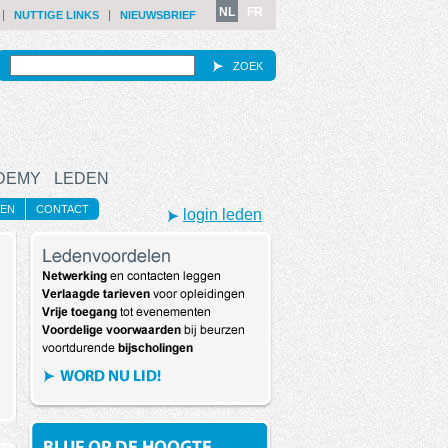
NL
FR
NUTTIGE LINKS
NIEUWSBRIEF
ZOEK
ADEMY
LEDEN
MEN
CONTACT
login leden