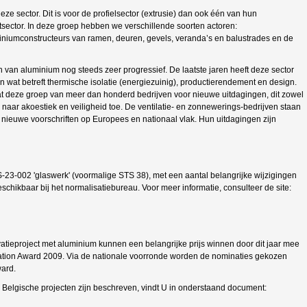
e sector. Dit is voor de profielsector (extrusie) dan ook één van hun
sector. In deze groep hebben we verschillende soorten actoren:
miniumconstructeurs van ramen, deuren, gevels, veranda’s en balustrades en de
van aluminium nog steeds zeer progressief. De laatste jaren heeft deze sector
n wat betreft thermische isolatie (energiezuinig), productierendement en design.
 deze groep van meer dan honderd bedrijven voor nieuwe uitdagingen, dit zowel
 naar akoestiek en veiligheid toe. De ventilatie- en zonnewerings-bedrijven staan
nieuwe voorschriften op Europees en nationaal vlak. Hun uitdagingen zijn
3-002 'glaswerk' (voormalige STS 38), met een aantal belangrijke wijzigingen
schikbaar bij het normalisatiebureau. Voor meer informatie, consulteer de site:
atieproject met aluminium kunnen een belangrijke prijs winnen door dit jaar mee
tion Award 2009. Via de nationale voorronde worden de nominaties gekozen
ard.
 Belgische projecten zijn beschreven, vindt U in onderstaand document: