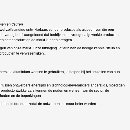
amen en deuren
el zelfstandige ontwikkelaars zonder productie als uit bedrijven die een
 ervaring heeft aangetoond dat bedrijven die vroeger afgewerkte producten
 een beter product op de markt kunnen brengen.
agen van onze markt. Onze uitdaging ligt erin hen de nodige kennis, steun en
roducten te verwezenlijken...
erpers die aluminium wensen te gebruiken, te helpen bij het omzetten van hun
g tussen ontwerpers enerzijds en technologieleveranciers anderzijds, moedigen
. De productontwikkelaars kennen de noden en wensen van de sector, de
jkheden en de beperkingen.
 beter informeren zodat de ontwerpen als maar beter worden.