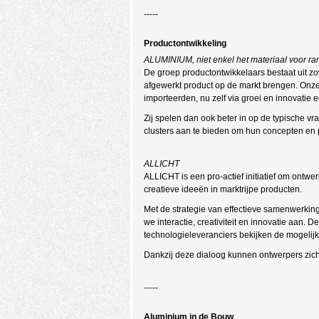
-----
Productontwikkeling
ALUMINIUM, niet enkel het materiaal voor r
De groep productontwikkelaars bestaat uit zow
afgewerkt product op de markt brengen. Onze
importeerden, nu zelf via groei en innovatie
Zij spelen dan ook beter in op de typische vr
clusters aan te bieden om hun concepten en p
ALLICHT
ALLICHT is een pro-actief initiatief om ontw
creatieve ideeën in marktrijpe producten.
Met de strategie van effectieve samenwerkin
we interactie, creativiteit en innovatie aan
technologieleveranciers bekijken de mogeli
Dankzij deze dialoog kunnen ontwerpers zich
-----
Aluminium in de Bouw