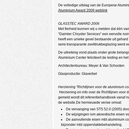
De volledige uitslag van de Europese Alumin
Aluminium Award 2009 weblink
GLASSTEC AWARD 2006
Met fierheid kunnen wij u melden dat één va
“Daimler Chrysler Services” een eervolle no
heeft een unieke gevel bestaande uit gehard 
semi-transparante zeefdrukbeglazing werd ee
De uitreiking vond plaats onder grote belang
Aluminium Center feliciteert de leiding en h
Architectenbureau: Meyer & Van Schooten
Glasproductie: Glaverbel
Herziening "Richtlijnen voor de aluminium co
Herziening en info over de Richtlijnen voor
gemeld wordt dit referentiehandboek vanaf nu
de website.De hernieuwde versie omvat:
De vervanging van STS 52.0 (2005) doo
De wijzigingen ivm akoestische eisen 
De aanvullende eisen mbt aluminium con
bijzonder mbt oppervlaktebehandeling.