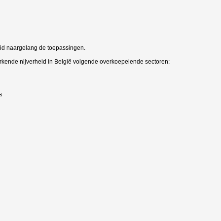
eid naargelang de toepassingen.
ende nijverheid in België volgende overkoepelende sectoren:
s