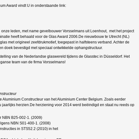
ium Award vindt U in onderstaande link:
n onze leden, met name gevelbouwer Vorsselmans uit Loenhout, met het project
minatie heeft behaald voor de Glas Award 2006.De nieuwbouw te Utrecht (NL)
glas met origineel zeefdrukmotief, toegepast in halfsteens verband. Achter de
n doek bevestigd met speciaal ontwikkelde ophangstructuur.
stelling van de Nederlandse glaswereld tijdens de Glasstec in Düsseldorf. Het
et ganse team van de firma Vorsselmans!
nstructeur
 de Aluminium Constructeur van het Aluminium Center Belgium. Zoals eerder
 jaarlijks herzien.De herziening voor 2014 werd beëindigd en staat nu reeds op
r NBN B25-002-1. (2009)
volgens NBN S01-400-1. (2008)
structies in STS52.2 (2010) in het