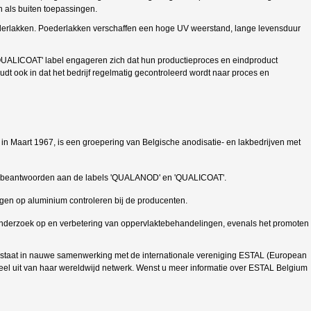
n als buiten toepassingen.
erlakken. Poederlakken verschaffen een hoge UV weerstand, lange levensduur
 'QUALICOAT' label engageren zich dat hun productieproces en eindproduct
oudt ook in dat het bedrijf regelmatig gecontroleerd wordt naar proces en
in Maart 1967, is een groepering van Belgische anodisatie- en lakbedrijven met
ie beantwoorden aan de labels 'QUALANOD' en 'QUALICOAT'.
gen op aluminium controleren bij de producenten.
derzoek op en verbetering van oppervlaktebehandelingen, evenals het promoten
staat in nauwe samenwerking met de internationale vereniging ESTAL (European
el uit van haar wereldwijd netwerk. Wenst u meer informatie over ESTAL Belgium