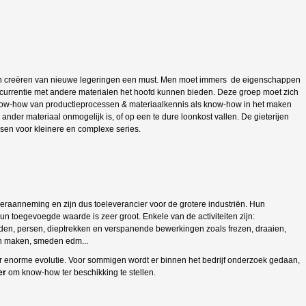
n en creëren van nieuwe legeringen een must. Men moet immers de eigenschappen
ncurrentie met andere materialen het hoofd kunnen bieden. Deze groep moet zich
 know-how van productieprocessen & materiaalkennis als know-how in het maken
 ander materiaal onmogelijk is, of op een te dure loonkost vallen. De gieterijen
sen voor kleinere en complexe series.
raanneming en zijn dus toeleverancier voor de grotere industriën. Hun
hun toegevoegde waarde is zeer groot. Enkele van de activiteiten zijn:
jden, persen, dieptrekken en verspanende bewerkingen zoals frezen, draaien,
zen maken, smeden edm...
r enorme evolutie. Voor sommigen wordt er binnen het bedrijf onderzoek gedaan,
er
om know-how ter beschikking te stellen.