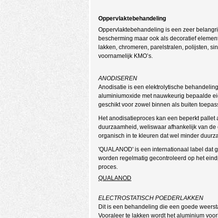
Oppervlaktebehandeling
Oppervlaktebehandeling is een zeer belangrij
bescherming maar ook als decoratief element
lakken, chromeren, parelstralen, polijsten, 
voornamelijk KMO’s.
ANODISEREN
Anodisatie is een elektrolytische behandelin
aluminiumoxide met nauwkeurig bepaalde eig
geschikt voor zowel binnen als buiten toepas
Het anodisatieproces kan een beperkt pallet 
duurzaamheid, weliswaar afhankelijk van de 
organisch in te kleuren dat wel minder duurz
'QUALANOD' is een internationaal label dat g
worden regelmatig gecontroleerd op het eindp
proces.
QUALANOD
ELECTROSTATISCH POEDERLAKKEN
Dit is een behandeling die een goede weerst
Vooraleer te lakken wordt het aluminium vo