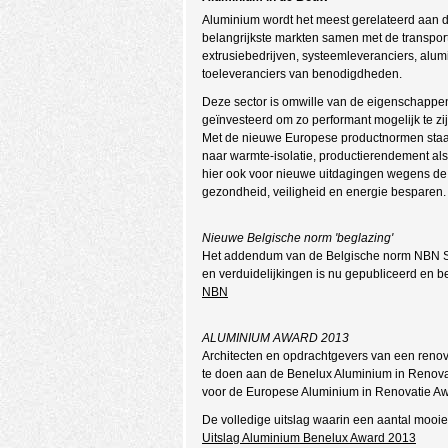
Aluminium wordt het meest gerelateerd aan dez
belangrijkste markten samen met de transport
extrusiebedrijven, systeemleveranciers, alu
toeleveranciers van benodigdheden.
Deze sector is omwille van de eigenschappen 
geïnvesteerd om zo performant mogelijk te zij
Met de nieuwe Europese productnormen staat
naar warmte-isolatie, productierendement als
hier ook voor nieuwe uitdagingen wegens de 
gezondheid, veiligheid en energie besparen.
Nieuwe Belgische norm 'beglazing'
Het addendum van de Belgische norm NBN S-2
en verduidelijkingen is nu gepubliceerd en be
NBN
ALUMINIUM AWARD 2013
Architecten en opdrachtgevers van een renov
te doen aan de Benelux Aluminium in Renova
voor de Europese Aluminium in Renovatie Aw
De volledige uitslag waarin een aantal mooie
Uitslag Aluminium Benelux Award 2013