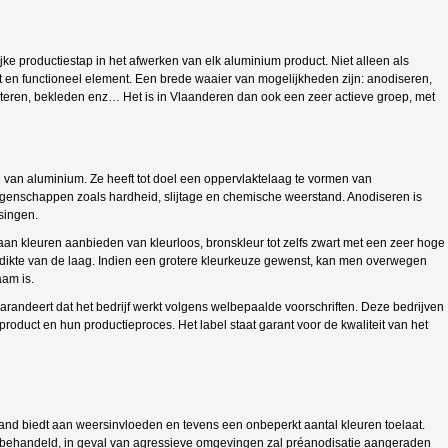
ke productiestap in het afwerken van elk aluminium product. Niet alleen als
 en functioneel element. Een brede waaier van mogelijkheden zijn: anodiseren,
sinteren, bekleden enz… Het is in Vlaanderen dan ook een zeer actieve groep, met
g van aluminium. Ze heeft tot doel een oppervlaktelaag te vormen van
enschappen zoals hardheid, slijtage en chemische weerstand. Anodiseren is
singen.
aan kleuren aanbieden van kleurloos, bronskleur tot zelfs zwart met een zeer hoge
dikte van de laag. Indien een grotere kleurkeuze gewenst, kan men overwegen
aam is.
arandeert dat het bedrijf werkt volgens welbepaalde voorschriften. Deze bedrijven
roduct en hun productieproces. Het label staat garant voor de kwaliteit van het
and biedt aan weersinvloeden en tevens een onbeperkt aantal kleuren toelaat.
orbehandeld, in geval van agressieve omgevingen zal préanodisatie aangeraden