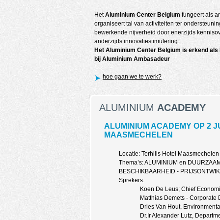
Het
Aluminium Center Belgium
fungeert als 
organiseert tal van activiteiten ter ondersteu
bewerkende nijverheid door enerzijds kennisov
anderzijds innovatiestimulering.
Het Aluminium Center Belgium is erkend als 
bij Aluminium Ambasadeur
hoe gaan we te werk?
ALUMINIUM
ACADEMY
ALUMINIUM ACADEMY OP 2 JUN
MAASMECHELEN
Locatie: Terhills Hotel Maasmechelen 
Thema’s: ALUMINIUM en DUURZAA
BESCHIKBAARHEID - PRIJSONTWI
Sprekers:
Koen De Leus; Chief Economis
Matthias Demets - Corporate D
Dries Van Hout, Environment
Dr.Ir Alexander Lutz, Departm