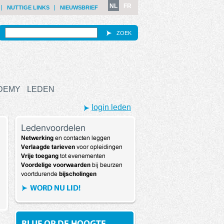
NL
FR
NUTTIGE LINKS
NIEUWSBRIEF
ZOEK
ADEMY
LEDEN
login leden