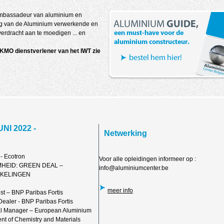
ambassadeur van aluminium en
ning van de Aluminium verwerkende en
erdracht aan te moedigen ... en
KMO dienstverlener van het IWT zie
I 2022 -
Netwerking
- Ecotron
Voor alle opleidingen informeer op :
MHEID: GREEN DEAL –
info@aluminiumcenter.be
KKELINGEN
meer info
t – BNP Paribas Fortis
ealer - BNP Paribas Fortis
al Manager – European Aluminium
ent of Chemistry and Materials